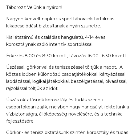
Táborozz Velünk a nyáron!
Nagyon kedvelt napközis sporttáboraink tartalmas
kikapcsolódást biztosítanak a nyári szünetre.
Kis létszámú és családias hangulatú, 4-14 éves
korosztálynak szóló intenzív sportolással.
Érkezés 8:00 és 8:30 között, távozás 16:00-16:30 között.
Úszással, görkorival és teniszezéssel töltjük a napot, A
köztes időben különböző csapatjátékokkal, kártyázással,
labdázással, logikai játékokkal, beszélgetéssel, olvasással,
rajzolással töltjük az időt.
Úszás oktatásunk korosztály és tudás szerinti
csoportokban zajlik, melyben nagy hangsúlyt fektetünk a
vízbiztonságra, állóképesség növelésére, és a technika
fejlesztésére.
Görkori- és tenisz oktatásunk szintén korosztály és tudás