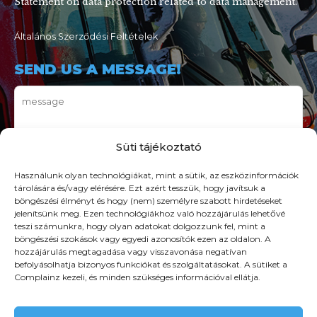
Statement on data protection related to data management.
Általános Szerződési Feltételek
SEND US A MESSAGE!
Süti tájékoztató
Használunk olyan technológiákat, mint a sütik, az eszközinformációk
tárolására és/vagy elérésére. Ezt azért tesszük, hogy javítsuk a
böngészési élményt és hogy (nem) személyre szabott hirdetéseket
jelenítsünk meg. Ezen technológiákhoz való hozzájárulás lehetővé
teszi számunkra, hogy olyan adatokat dolgozzunk fel, mint a
böngészési szokások vagy egyedi azonosítók ezen az oldalon. A
hozzájárulás megtagadása vagy visszavonása negatívan
befolyásolhatja bizonyos funkciókat és szolgáltatásokat. A sütiket a
Complainz kezeli, és minden szükséges információval ellátja.