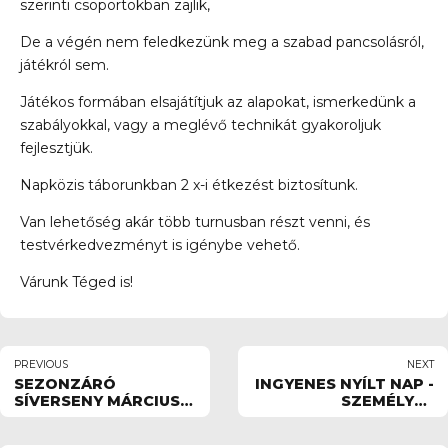
szerinti csoportokban zajlik,
De a végén nem feledkezünk meg a szabad pancsolásról,
játékról sem.
Játékos formában elsajátítjuk az alapokat, ismerkedünk a
szabályokkal, vagy a meglévő technikát gyakoroljuk
fejlesztjük.
Napközis táborunkban 2 x-i étkezést biztosítunk.
Van lehetőség akár több turnusban részt venni, és
testvérkedvezményt is igénybe vehető.
Várunk Téged is!
PREVIOUS
NEXT
SEZONZÁRÓ
INGYENES NYÍLT NAP -
SÍVERSENY MÁRCIUS
SZEMÉLYES
30
BEIRATKOZÁS