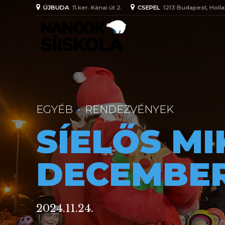
ÚJBUDA
11.ker. Kánai út 2.
CSEPEL
1213 Budapest, Holla
EGYÉB
RENDEZVÉNYEK
SÍELŐS MI
DECEMBER
2024.11.24.