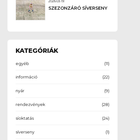
2026.03.19.
SZEZONZÁRÓ SÍVERSENY
KATEGÓRIÁK
egyéb
(11)
információ
(22)
nyár
(9)
rendezvények
(28)
síoktatás
(24)
síverseny
(1)