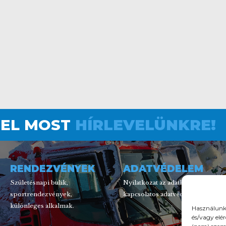
FEL MOST
HÍRLEVELÜNKRE!
RENDEZVÉNYEK
ADATVÉDELEM
Születésnapi bulik,
Nyilatkozat az adatkezelésről
sportrendezvények,
kapcsolatos adatvédelemről.
különleges alkalmak.
Használunk 
és/vagy elé