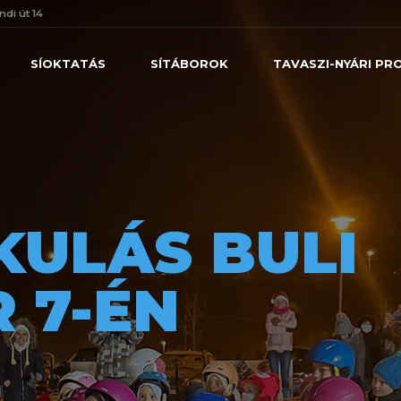
ndi út 14
SÍOKTATÁS
SÍTÁBOROK
TAVASZI-NYÁRI P
KULÁS BULI
 7-ÉN