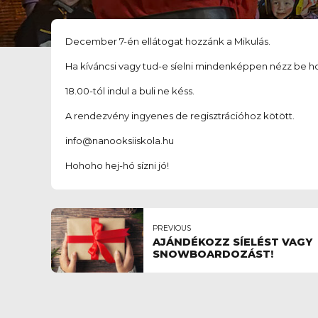
December 7-én ellátogat hozzánk a Mikulás.
Ha kíváncsi vagy tud-e síelni mindenképpen nézz be h
18.00-tól indul a buli ne késs.
A rendezvény ingyenes de regisztrációhoz kötött.
info@nanooksiiskola.hu
Hohoho hej-hó sízni jó!
PREVIOUS
AJÁNDÉKOZZ SÍELÉST VAGY
SNOWBOARDOZÁST!