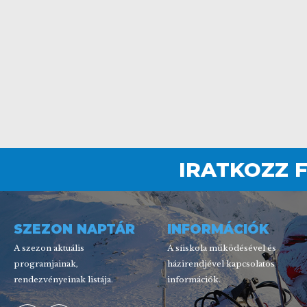
IRATKOZZ 
SZEZON NAPTÁR
INFORMÁCIÓK
A szezon aktuális
A síiskola működésével és
programjainak,
házirendjével kapcsolatos
rendezvényeinak listája.
információk.