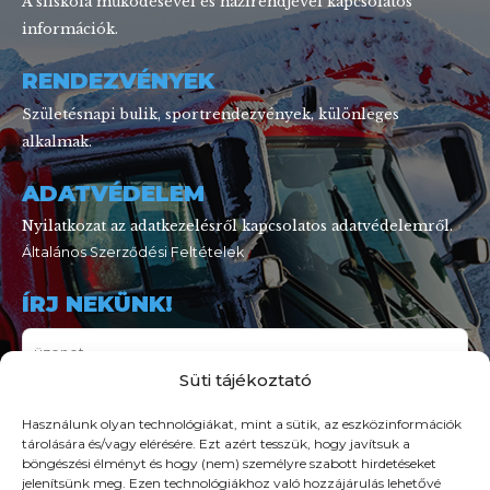
A síiskola működésével és házirendjével kapcsolatos
információk.
RENDEZVÉNYEK
Születésnapi bulik, sportrendezvények, különleges
alkalmak.
ADATVÉDELEM
Nyilatkozat az adatkezelésről kapcsolatos adatvédelemről.
Általános Szerződési Feltételek
ÍRJ NEKÜNK!
Süti tájékoztató
Használunk olyan technológiákat, mint a sütik, az eszközinformációk
tárolására és/vagy elérésére. Ezt azért tesszük, hogy javítsuk a
böngészési élményt és hogy (nem) személyre szabott hirdetéseket
jelenítsünk meg. Ezen technológiákhoz való hozzájárulás lehetővé