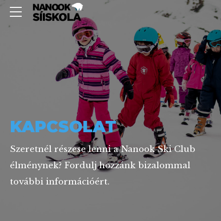
KAPCSOLAT
Szeretnél részese lenni a Nanook Ski Club
élménynek? Fordulj hozzánk bizalommal
további információért.